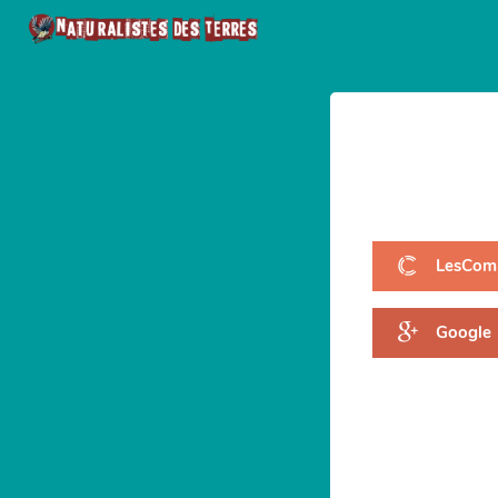
LesCom
Google